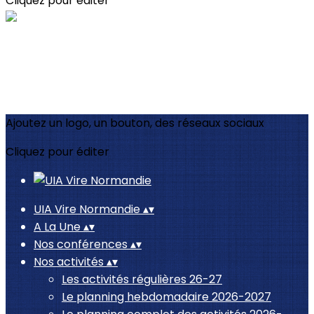
Cliquez pour éditer
Ajoutez un logo, un bouton, des réseaux sociaux
Cliquez pour éditer
UIA Vire Normandie
▴
▾
A La Une
▴
▾
Nos conférences
▴
▾
Nos activités
▴
▾
Les activités régulières 26-27
Le planning hebdomadaire 2026-2027