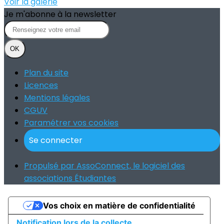
Voir la galerie
Je m'abonne à la newsletter
OK
Plan du site
Licences
Mentions légales
CGUV
Paramétrer vos cookies
Se connecter
Propulsé par AssoConnect, le logiciel des
associations Étudiantes
Vos choix en matière de confidentialité
Notification lors de la collecte