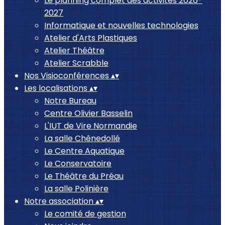
Le planning complet des activités 2026-
2027
Informatique et nouvelles technologies
Atelier d'Arts Plastiques
Atelier Théâtre
Atelier Scrabble
Nos Visioconférences
▴
▾
Les localisations
▴
▾
Notre Bureau
Centre Olivier Basselin
L'IUT de Vire Normandie
La salle Chênedollé
Le Centre Aquatique
Le Conservatoire
Le Théâtre du Préau
La salle Polinière
Notre association
▴
▾
Le comité de gestion