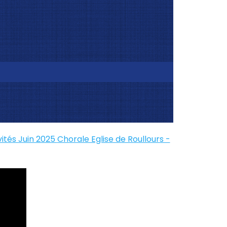
vités Juin 2025
Chorale Eglise de Roullours -