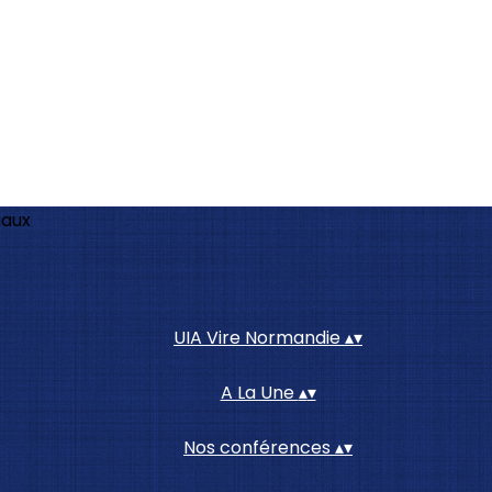
iaux
UIA Vire Normandie
▴
▾
A La Une
▴
▾
Nos conférences
▴
▾