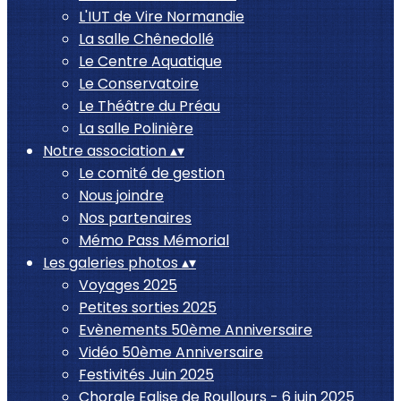
L'IUT de Vire Normandie
La salle Chênedollé
Le Centre Aquatique
Le Conservatoire
Le Théâtre du Préau
La salle Polinière
Notre association
▴
▾
Le comité de gestion
Nous joindre
Nos partenaires
Mémo Pass Mémorial
Les galeries photos
▴
▾
Voyages 2025
Petites sorties 2025
Evènements 50ème Anniversaire
Vidéo 50ème Anniversaire
Festivités Juin 2025
Chorale Eglise de Roullours - 6 juin 2025