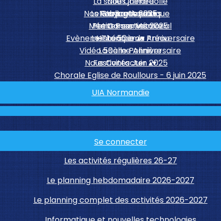
La salle Chênedollé
Nous joindre
Nos Publications
Le Centre Aquatique
Nos partenaires
Voyages 2025
▴
▾
Mémo Pass Mémorial
Petites sorties 2025
Le Conservatoire
Evènements 50ème Anniversaire
Le Théâtre du Préau
Historique
▴
▾
Vidéo 50ème Anniversaire
La salle Polinière
Nous Contacter
Festivités Juin 2025
▴
▾
Chorale Eglise de Roullours - 6 juin 2025
UIA Normandie
Se connecter
Les activités régulières 26-27
Le planning hebdomadaire 2026-2027
Le planning complet des activités 2026-2027
Informatique et nouvelles technologies