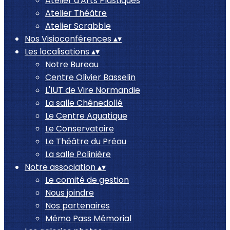
Atelier d'Arts Plastiques
Atelier Théâtre
Atelier Scrabble
Nos Visioconférences
▴
▾
Les localisations
▴
▾
Notre Bureau
Centre Olivier Basselin
L'IUT de Vire Normandie
La salle Chênedollé
Le Centre Aquatique
Le Conservatoire
Le Théâtre du Préau
La salle Polinière
Notre association
▴
▾
Le comité de gestion
Nous joindre
Nos partenaires
Mémo Pass Mémorial